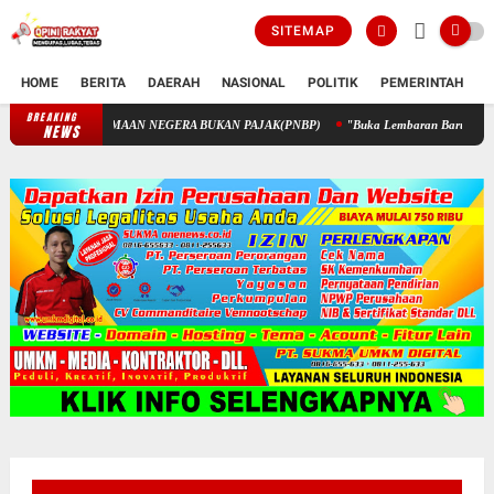
SITEMAP
HOME
BERITA
DAERAH
NASIONAL
POLITIK
PEMERINTAH
K
BREAKING
PENGELOLAAN KEUANGAN STIK MELALUI PENERIMAAN NEGERA 
NEWS