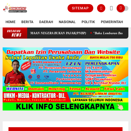
SITEMAP
HOME
BERITA
DAERAH
NASIONAL
POLITIK
PEMERINTAH
K
BREAKING
PENGELOLAAN KEUANGAN STIK MELALUI PENERIMAAN NEGERA
NEWS