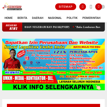
SITEMAP
HOME
BERITA
DAERAH
NASIONAL
POLITIK
PEMERINTAH
K
BREAKING
PENGELOLAAN KEUANGAN STIK MELALUI PENERIMAAN NEGERA 
NEWS