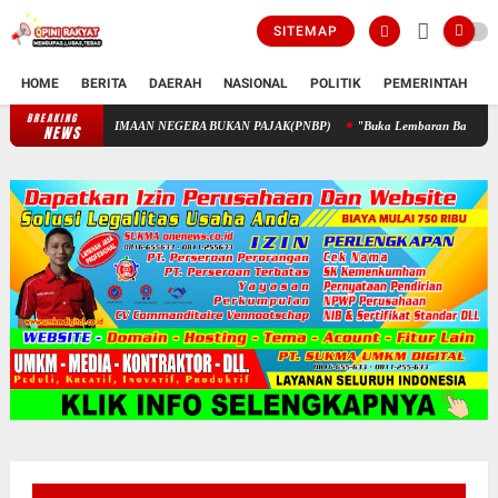
SITEMAP
HOME
BERITA
DAERAH
NASIONAL
POLITIK
PEMERINTAH
K
BREAKING
PENGELOLAAN KEUANGAN STIK MELALUI PENERIMAAN NEGERA
NEWS