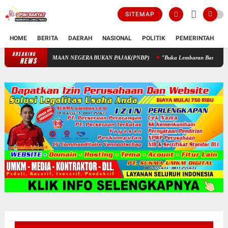
SITEMAP
HOME
BERITA
DAERAH
NASIONAL
POLITIK
PEMERINTAH
K
BREAKING
PENGELOLAAN KEUANGAN STIK MELALUI PENERIMAAN NEGERA 
NEWS