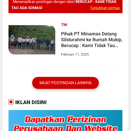
Menampilkan postingan dengan label
BERUCAP : KAMI TIDAK
TAU ADA SOMASI
Tunjukkan semua
TNI
Pihak PT Minamas Datang
Silsturahmi ke Rumah Mukip,
Berucap : Kami Tidak Tau
Ada Somasi
Februari 11, 2025
MUAT POSTINGAN LAINNYA
IKLAN DISINI