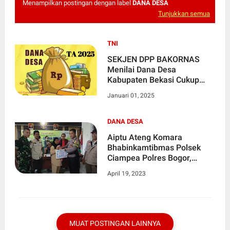
Menampilkan postingan dengan label
DANA DESA
Tunjukkan semua
TNI
SEKJEN DPP BAKORNAS
Menilai Dana Desa
Kabupaten Bekasi Cukup
Besar
Januari 01, 2025
DANA DESA
Aiptu Ateng Komara
Bhabinkamtibmas Polsek
Ciampea Polres Bogor,
Kawal Penyaluran BLT – DD,
April 19, 2023
Desa Cihideung Udik.
MUAT POSTINGAN LAINNYA