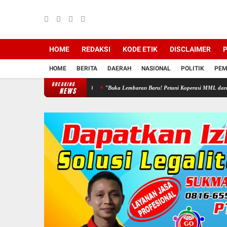
HOME
REDAKSI
KODE ETIK
DISCLAIMER
P
HOME
BERITA
DAERAH
NASIONAL
POLITIK
PEM
BREAKING
 BUKAN PAJAK(PNBP)
"Buka Lembaran Baru! Petani Koperasi MML dan PT Matahari 
NEWS