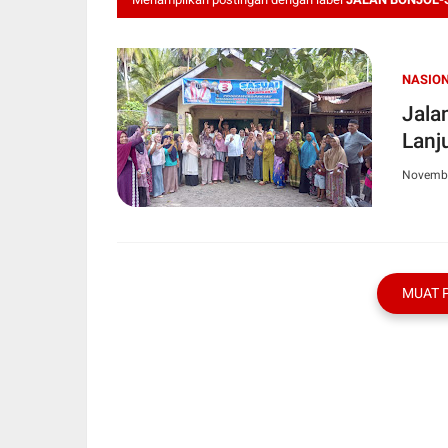
NASIO
Jala
Lanj
Novembe
MUAT 