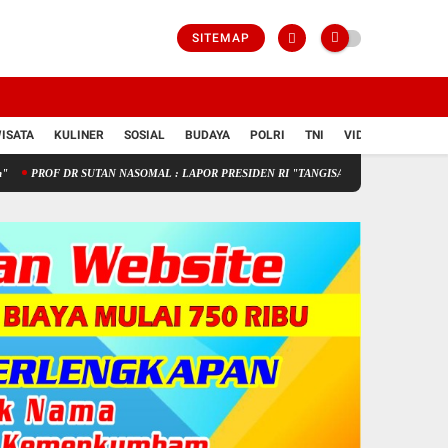
SITEMAP
ISATA
KULINER
SOSIAL
BUDAYA
POLRI
TNI
VIDIO
R SUTAN NASOMAL : LAPOR PRESIDEN RI "TANGISAN PEDAGANG KECIL SEPI PEMB