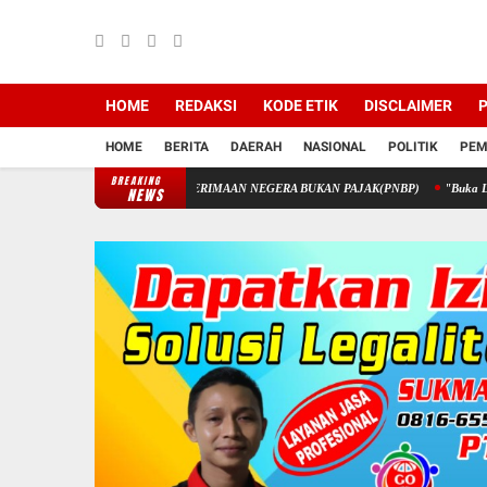
HOME
REDAKSI
KODE ETIK
DISCLAIMER
P
HOME
BERITA
DAERAH
NASIONAL
POLITIK
PEM
BREAKING
STIK MELALUI PENERIMAAN NEGERA BUKAN PAJAK(PNBP)
"Buka Lembaran Baru!
NEWS