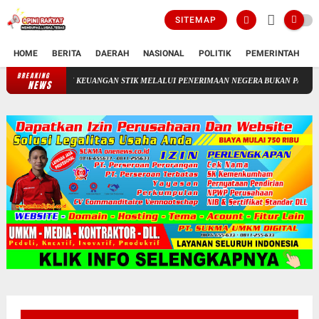
SITEMAP
HOME
BERITA
DAERAH
NASIONAL
POLITIK
PEMERINTAH
K
BREAKING
ELOLAAN KEUANGAN STIK MELALUI PENERIMAAN NEGERA BUKAN PAJAK(PNBP)
NEWS