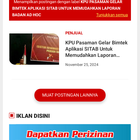
Menampilkan postingan dengan label
KPU PASAMAN GELAR
BIMTEK APLIKASI SITAB UNTUK MEMUDAHKAN LAPORAN
BADAN AD HOC
Tunjukkan semua
PENJUAL
KPU Pasaman Gelar Bimtek
Aplikasi SITAB Untuk
Memudahkan Laporan
Badan Ad Hoc
November 25, 2024
MUAT POSTINGAN LAINNYA
IKLAN DISINI