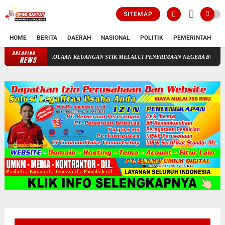
SITEMAP
HOME
BERITA
DAERAH
NASIONAL
POLITIK
PEMERINTAH
K
BREAKING
PENGELOLAAN KEUANGAN STIK MELALUI PENERIMAAN NEGERA BUKAN PAJAK(P
NEWS