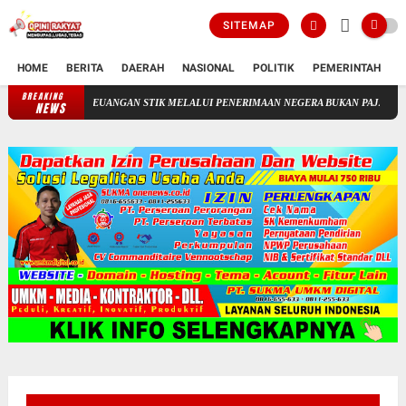
SITEMAP
HOME
BERITA
DAERAH
NASIONAL
POLITIK
PEMERINTAH
K
BREAKING
LOLAAN KEUANGAN STIK MELALUI PENERIMAAN NEGERA BUKAN PAJAK(PNBP)
"
NEWS