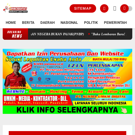
SITEMAP
HOME
BERITA
DAERAH
NASIONAL
POLITIK
PEMERINTAH
K
BREAKING
PENGELOLAAN KEUANGAN STIK MELALUI PENERIMAAN NEGERA BUKA
NEWS