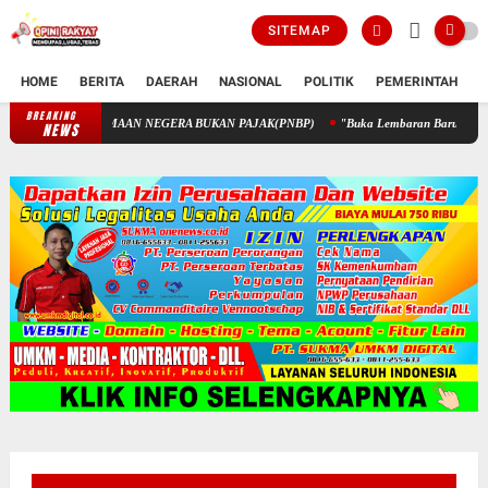
SITEMAP
HOME
BERITA
DAERAH
NASIONAL
POLITIK
PEMERINTAH
K
BREAKING
PENGELOLAAN KEUANGAN STIK MELALUI PENERIMAAN NEGERA B
NEWS