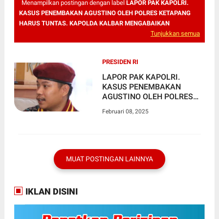
Menampilkan postingan dengan label
LAPOR PAK KAPOLRI.
KASUS PENEMBAKAN AGUSTINO OLEH POLRES KETAPANG
HARUS TUNTAS. KAPOLDA KALBAR MENGABAIKAN
Tunjukkan semua
PRESIDEN RI
LAPOR PAK KAPOLRI.
KASUS PENEMBAKAN
AGUSTINO OLEH POLRES
KETAPANG HARUS TUNTAS.
Februari 08, 2025
KAPOLDA KALBAR
MENGABAIKAN
MUAT POSTINGAN LAINNYA
IKLAN DISINI