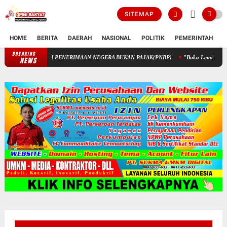
SITEMAP
HOME
BERITA
DAERAH
NASIONAL
POLITIK
PEMERINTAH
K
BREAKING
 STIK MELALUI PENERIMAAN NEGERA BUKAN PAJAK(PNBP)
"Buka Lembaran Baru
NEWS