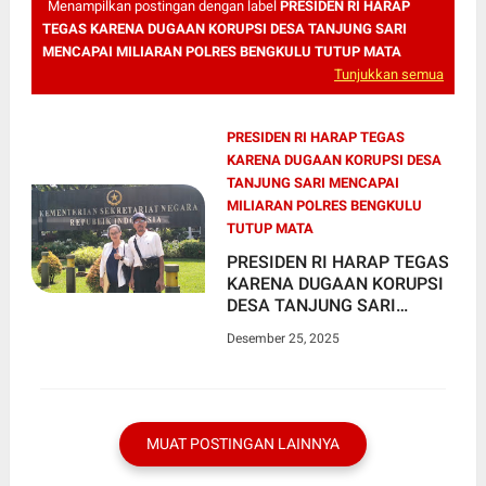
Menampilkan postingan dengan label
PRESIDEN RI HARAP
TEGAS KARENA DUGAAN KORUPSI DESA TANJUNG SARI
MENCAPAI MILIARAN POLRES BENGKULU TUTUP MATA
Tunjukkan semua
PRESIDEN RI HARAP TEGAS
KARENA DUGAAN KORUPSI DESA
TANJUNG SARI MENCAPAI
MILIARAN POLRES BENGKULU
TUTUP MATA
PRESIDEN RI HARAP TEGAS
KARENA DUGAAN KORUPSI
DESA TANJUNG SARI
MENCAPAI MILIARAN
Desember 25, 2025
POLRES BENGKULU TUTUP
MATA
MUAT POSTINGAN LAINNYA