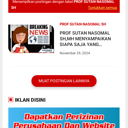
Menampilkan postingan dengan label
PROF SUTAN NASOMAL
SH
Tunjukkan semua
PROF SUTAN NASOMAL SH
PROF SUTAN NASOMAL
SH,MH MENYAMPAIKAN
SIAPA SAJA YANG
MENGHAMBAT DAN
November 29, 2024
MENGHINA INSAN PERS DI
KAB BOGOR BISA DI
PIDANAKAN
MUAT POSTINGAN LAINNYA
IKLAN DISINI