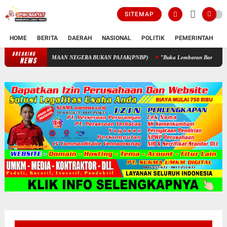
SITEMAP
HOME
BERITA
DAERAH
NASIONAL
POLITIK
PEMERINTAH
K
BREAKING
PENGELOLAAN KEUANGAN STIK MELALUI PENERIMAAN NEGERA 
NEWS