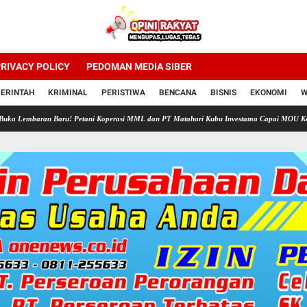
RIVACY POLICY
PEDOMAN MEDIA SIBER
ERINTAH
KRIMINAL
PERISTIWA
BENCANA
BISNIS
EKONOMI
W
n Baru! Petani Koperasi MML dan PT Matahari Kubu Investama Capai MOU Keadilan"