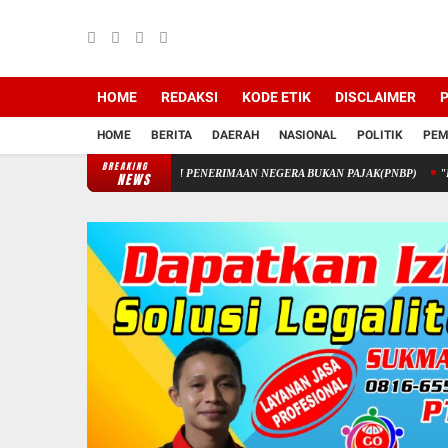
HOME
REDAKSI
KODE ETIK
DISCLAIMER
P
HOME
BERITA
DAERAH
NASIONAL
POLITIK
PEM
BREAKING
NGAN STIK MELALUI PENERIMAAN NEGERA BUKAN PAJAK(PNBP)
"Buka Lembara
NEWS