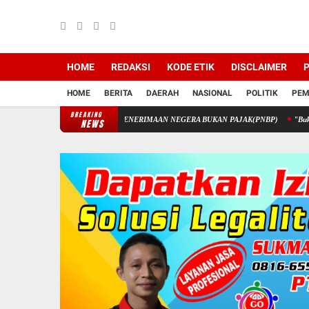
HOME
REDAKSI
KODE ETIK
DISCLAIMER
P
HOME
BERITA
DAERAH
NASIONAL
POLITIK
PEM
BREAKING
AN STIK MELALUI PENERIMAAN NEGERA BUKAN PAJAK(PNBP)
"Buka Lembaran B
NEWS