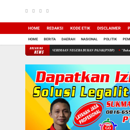
HOME
REDAKSI
KODE ETIK
DISCLAIMER
P
HOME
BERITA
DAERAH
NASIONAL
POLITIK
PEM
BREAKING
 STIK MELALUI PENERIMAAN NEGERA BUKAN PAJAK(PNBP)
"Buka Lembaran Bar
NEWS