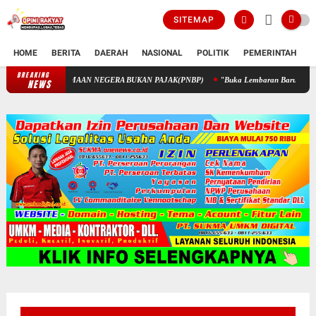
SITEMAP
HOME
BERITA
DAERAH
NASIONAL
POLITIK
PEMERINTAH
K
BREAKING
PENGELOLAAN KEUANGAN STIK MELALUI PENERIMAAN NEGERA 
NEWS