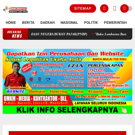
SITEMAP
HOME
BERITA
DAERAH
NASIONAL
POLITIK
PEMERINTAH
K
BREAKING
PENGELOLAAN KEUANGAN STIK MELALUI PENERIMAAN NEGERA 
NEWS