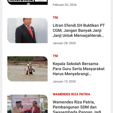
Tetap Terjaganya
Februari 02, 2026
Kebebasan Pers di Seluruh
Indonesia.
TNI
Litran Efendi.SH Buktikan PT
CGM, Jangan Banyak Janji
Janji Untuk Mensejahterakan
Masyarakat Desa Sirah
Januari 28, 2026
Pulau dan Merapi
TNI
Kepala Sekolah Bersama
Para Guru Serta Masyarakat
Harus Menyebrangi
Derasnya Sungai Di
Januari 13, 2026
Kecamatan Pinding Gayo
Lues Provinsi Aceh
WAMENDES RIZA PATRIA
Wamendes Riza Patria,
Pembangunan SDM dan
Swasembada Pangan Jadi