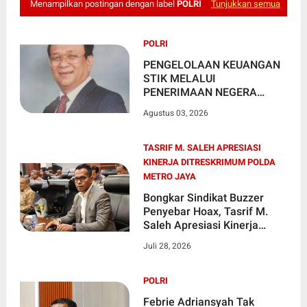
Menampilkan postingan dengan label
POLRI
Tunjukkan semua
POLRI
PENGELOLAAN KEUANGAN
STIK MELALUI
PENERIMAAN NEGERA
BUKAN PAJAK(PNBP)
Agustus 03, 2026
TASRIF M. SALEH APRESIASI
KINERJA DITRESKRIMUM POLDA
METRO JAYA
Bongkar Sindikat Buzzer
Penyebar Hoax, Tasrif M.
Saleh Apresiasi Kinerja
Ditreskrimum Polda Metro
Juli 28, 2026
Jaya
POLRI
Febrie Adriansyah Tak