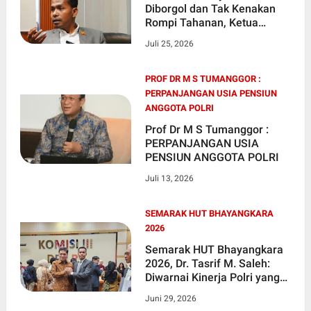
Diborgol dan Tak Kenakan
Rompi Tahanan, Ketua
Umum FORKOGAKUM Dr.
Juli 25, 2026
Tasrif M. Saleh SH MH Soroti
Kesetaraan di Hadapan
Hukum
PROF DR M S TUMANGGOR :
PERPANJANGAN USIA PENSIUN
ANGGOTA POLRI
Prof Dr M S Tumanggor :
PERPANJANGAN USIA
PENSIUN ANGGOTA POLRI
Juli 13, 2026
SEMARAK HUT BHAYANGKARA
2026
Semarak HUT Bhayangkara
2026, Dr. Tasrif M. Saleh:
Diwarnai Kinerja Polri yang
Semakin Baik!
Juni 29, 2026