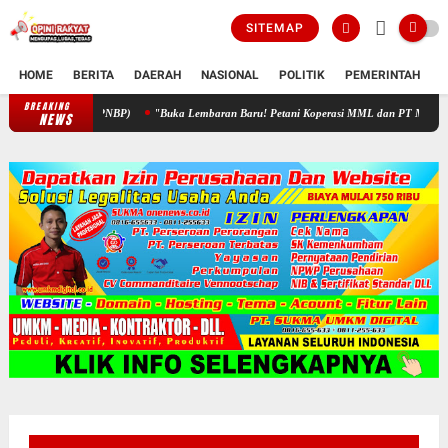
SITEMAP
HOME
BERITA
DAERAH
NASIONAL
POLITIK
PEMERINTAH
K
BREAKING
"Buka Lembaran Baru! Petani Koperasi MML dan PT Matahari Kubu Inv
NEWS