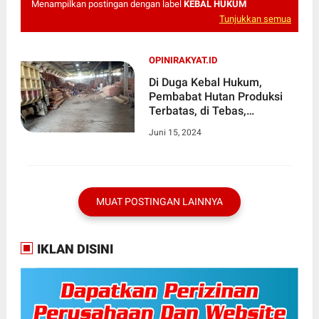
Menampilkan postingan dengan label
KEBAL HUKUM
Tunjukkan semua
OPINIRAKYAT.ID
Di Duga Kebal Hukum,
Pembabat Hutan Produksi
Terbatas, di Tebas,
Busungkan Dada, Negara Di
Juni 15, 2024
Rugikan
MUAT POSTINGAN LAINNYA
IKLAN DISINI