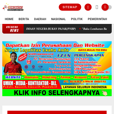
SITEMAP
HOME
BERITA
DAERAH
NASIONAL
POLITIK
PEMERINTAH
K
BREAKING
PENGELOLAAN KEUANGAN STIK MELALUI PENERIMAAN NEGERA
NEWS