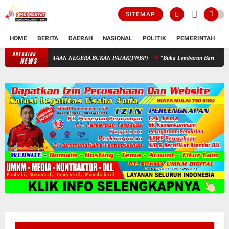
SITEMAP
HOME
BERITA
DAERAH
NASIONAL
POLITIK
PEMERINTAH
K
BREAKING
PENGELOLAAN KEUANGAN STIK MELALUI PENERIMAAN NEGERA 
NEWS