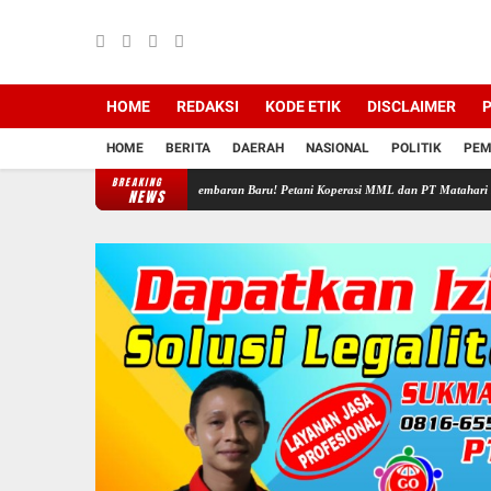
HOME
REDAKSI
KODE ETIK
DISCLAIMER
P
HOME
BERITA
DAERAH
NASIONAL
POLITIK
PEM
BREAKING
K(PNBP)
"Buka Lembaran Baru! Petani Koperasi MML dan PT Matahari Kubu Investam
NEWS