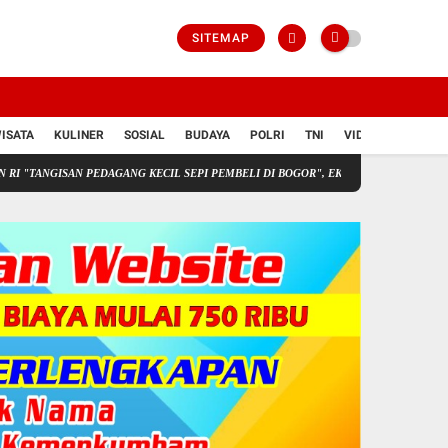
SITEMAP
ISATA
KULINER
SOSIAL
BUDAYA
POLRI
TNI
VIDIO
SAN PEDAGANG KECIL SEPI PEMBELI DI BOGOR", EKONOMI MANGKRAK
Bongkar Si