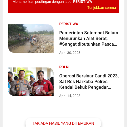
Menampilkan postingan dengan label
PERISTIWA
Tunjukkan semua
PERISTIWA
Pemerintah Setempat Belum
Menurunkan Alat Berat,
#Sangat dibutuhkan Pasca
Banjir, "Kelompok Tani
April 30, 2023
Sangkuriang Dan Babinsa
Masih Memperbaiki Sodetan
Air"
POLRI
Operasi Bersinar Candi 2023,
Sat Res Narkoba Polres
Kendal Bekuk Pengedar
Sabu
April 14, 2023
TAK ADA HASIL YANG DITEMUKAN