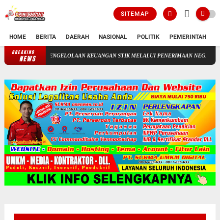
SITEMAP
HOME
BERITA
DAERAH
NASIONAL
POLITIK
PEMERINTAH
K
BREAKING
PENGELOLAAN KEUANGAN STIK MELALUI PENERIMAAN NEGERA BUKA
NEWS