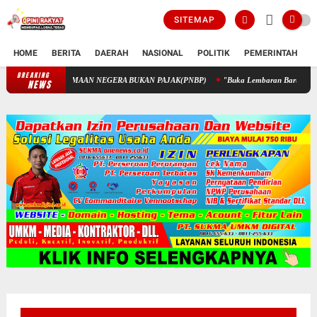
SITEMAP
HOME
BERITA
DAERAH
NASIONAL
POLITIK
PEMERINTAH
K
BREAKING
PENGELOLAAN KEUANGAN STIK MELALUI PENERIMAAN NEGERA 
NEWS