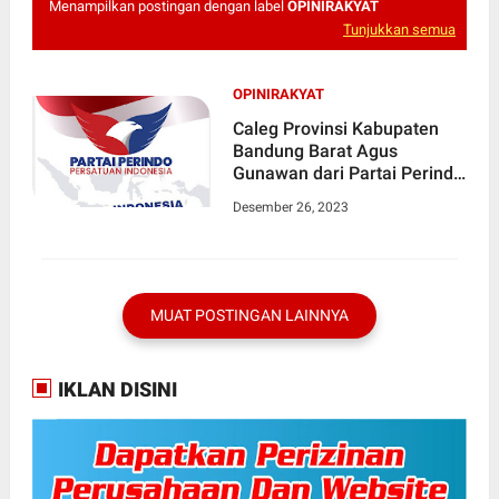
Menampilkan postingan dengan label
OPINIRAKYAT
Tunjukkan semua
OPINIRAKYAT
Caleg Provinsi Kabupaten
Bandung Barat Agus
Gunawan dari Partai Perindo
Nomor Urut 2 Antusias Akan
Desember 26, 2023
Menang dan Dilantik
MUAT POSTINGAN LAINNYA
IKLAN DISINI