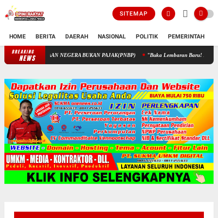
SITEMAP
HOME
BERITA
DAERAH
NASIONAL
POLITIK
PEMERINTAH
K
BREAKING
PENGELOLAAN KEUANGAN STIK MELALUI PENERIMAAN NEGERA B
NEWS