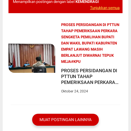
Menampilkan postingan dengan label
KEMENDRAGI
Tunjukkan semua
PROSES PERSIDANGAN DI PTTUN
TAHAP PEMERIKSAAN PERKARA
SENGKETA PEMILIHAN BUPATI
DAN WAKIL BUPATI KABUPATEN
EMPAT LAWANG MASIH
BERLANJUT DIWARNAI TEPUK
MEJA#KPU
PROSES PERSIDANGAN DI
PTTUN TAHAP
PEMERIKSAAN PERKARA
SENGKETA PEMILIHAN
Oktober 24, 2024
BUPATI DAN WAKIL BUPATI
KABUPATEN EMPAT
LAWANG MASIH
BERLANJUT DIWARNAI
TEPUK MEJA
MUAT POSTINGAN LAINNYA