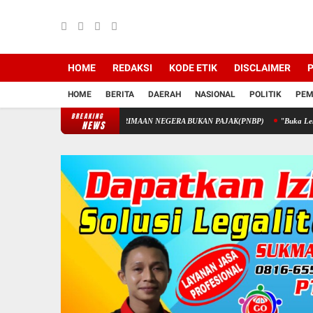
HOME
REDAKSI
KODE ETIK
DISCLAIMER
P
HOME
BERITA
DAERAH
NASIONAL
POLITIK
PEM
BREAKING
 MELALUI PENERIMAAN NEGERA BUKAN PAJAK(PNBP)
"Buka Lembaran Baru! Pet
NEWS