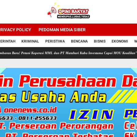
RIVACY POLICY
PEDOMAN MEDIA SIBER
ERINTAH
KRIMINAL
PERISTIWA
BENCANA
BISNIS
EKONOMI
W
ani Koperasi MML dan PT Matahari Kubu Investama Capai MOU Keadilan"
PROF DR SU