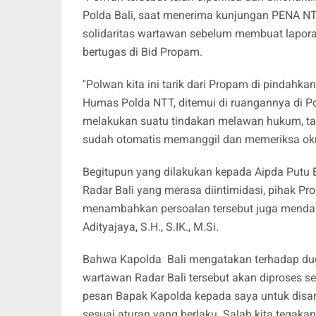
Polda Bali, saat menerima kunjungan PENA NT
solidaritas wartawan sebelum membuat laporan.
bertugas di Bid Propam.
"Polwan kita ini tarik dari Propam di pindahk
Humas Polda NTT, ditemui di ruangannya di Po
melakukan suatu tindakan melawan hukum, tan
sudah otomatis memanggil dan memeriksa o
Begitupun yang dilakukan kepada Aipda Putu 
Radar Bali yang merasa diintimidasi, pihak P
menambahkan persoalan tersebut juga mendapat 
Adityajaya, S.H., S.IK., M.Si.
Bahwa Kapolda Bali mengatakan terhadap duga
wartawan Radar Bali tersebut akan diproses s
pesan Bapak Kapolda kepada saya untuk disam
sesuai aturan yang berlaku. Salah kita tegakan