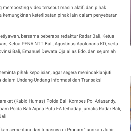
g memposting video tersebut masih aktif, dan pihak
ta kemungkinan keterlibatan pihak lain dalam penyebaran
 Setiyawan, bersama beberapa redaktur Radar Bali, Ketua
n, Ketua PENA NTT Bali, Agustinus Apolonaris KD, serta
ovinsi Bali, Emanuel Dewata Oja alias Edo, dan sejumlah
eminta pihak kepolisian, agar segera menindaklanjuti
ku dalam Undang-Undang Informasi dan Transaksi
rakat (Kabid Humas) Polda Bali Kombes Pol Ariasandy,
m Polda Bali Aipda Putu EA terhadap jurnalis Radar Bali,
Bali.
ifkan sementara dari tugasnya di Propam," ungkap Jubir