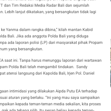
T dan Tim Redaksi Media Radar Bali dan sejumlah
 Lebih lanjut dikatakan, yang bersangkutan tidak lagi
an ke Yanma dalam rangka dibina,” kilah mantan Kabid
lda Bali. Jika ada anggota Polda Bali yang diduga
pa ada laporan polisi (LP) dari masyarakat pihak Propam
knum yang bersangkutan.
EA saat ini. Tanpa harus menunggu laporan dari wartawan
ropam Polda Bali telah mengambil tindakan. Sandy
atensi langsung dari Kapolda Bali, Irjen Pol. Daniel
an intimidasi yang dilakukan Aipda Putu EA terhadap
esuai aturan yang berlaku. “Ini yang mau saya sampaikan
paikan kepada teman-teman media sekalian, kita proses
, gak ada tebang pilih. Itu pesan beliau kepada teman-