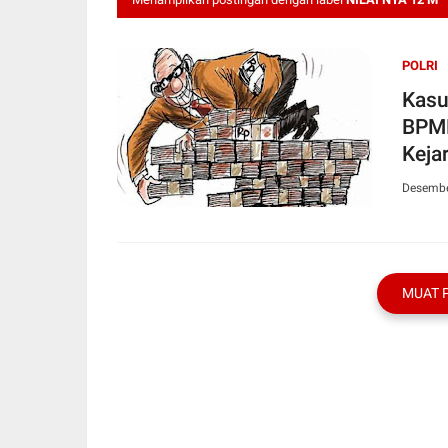
POLRI
Kasu
BPMD
Keja
Desembe
MUAT 