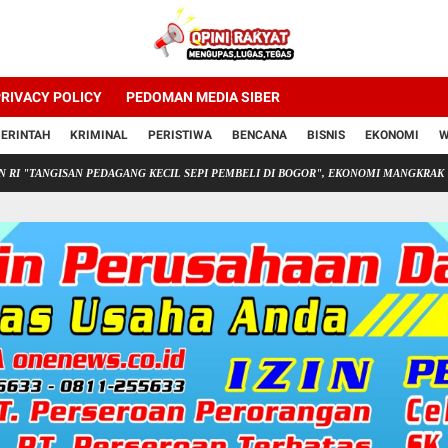
RIVACY POLICY
PEDOMAN MEDIA SIBER
ERINTAH
KRIMINAL
PERISTIWA
BENCANA
BISNIS
EKONOMI
W
ERIMAAN NEGERA BUKAN PAJAK(PNBP)
"Buka Lembaran Baru! Petani Koperasi MML