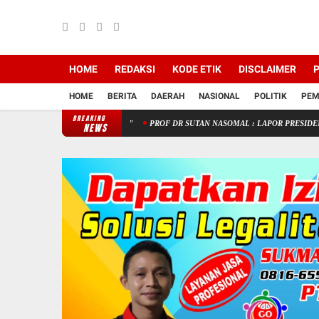
HOME
REDAKSI
KODE ETIK
DISCLAIMER
P
HOME
BERITA
DAERAH
NASIONAL
POLITIK
PEM
BREAKING
PENGELOLAAN KEUANGAN STIK MELALUI PEN
NEWS